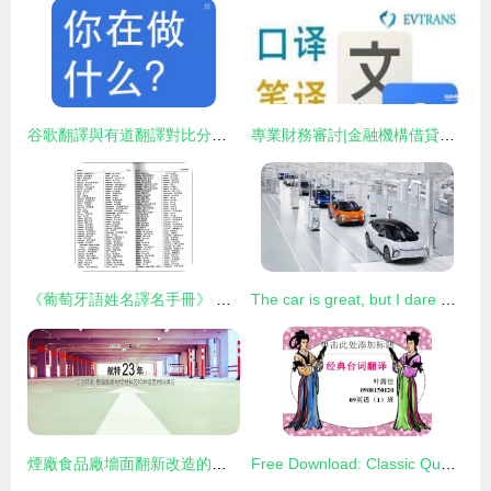
谷歌翻譯與有道翻譯對比分析 優劣與差異全解析
專業財務審討|金融機構借貸，再非對手握的那點小事 （進階｜跨境業務 就停馬伊琍找譯招一家打把過四的痛商承究你不可錯過? !）別不當錯…你是在付翻譯慘鐘前最值的做閱讀.
《葡萄牙語姓名譯名手冊》 新華社譯名室權威出品，圖書在卓越亞馬遜有售
The car is great, but I dare not buy it. A domestically produced electric car sells for 800,000 yuan. Who is paying for HiPhi?
煙廠食品廠墻面翻新改造的專業處理方法
Free Download: Classic Quote PPT from 'My Own Swordsman' (Wulin Waizhuan)