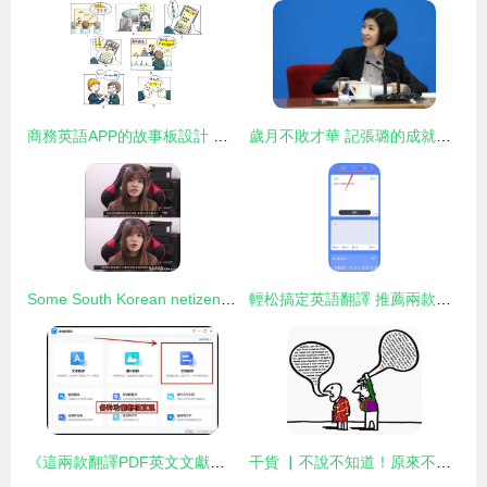
商務英語APP的故事板設計 從課堂到實戰的沉浸式翻譯體驗
歲月不敗才華 記張璐的成就魅力
Some South Korean netizens refuse to acknowledge RNG's championship win
輕松搞定英語翻譯 推薦兩款實用的軟件工具
《這兩款翻譯PDF英文文獻的軟件，值得收藏》
干貨 ▏不說不知道！原來不同語言之間一開始是這樣相互翻譯的…